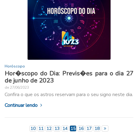
Horóscopo
Hor�scopo do Dia: Previs�es para o dia 27
de junho de 2023
de 27/06/2023
Confira o que os astros reservam para o seu signo neste dia.
Continuar lendo
10
11
12
13
14
15
16
17
18