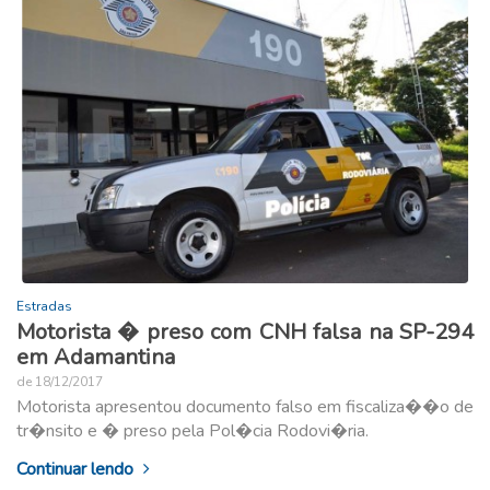
Estradas
Motorista � preso com CNH falsa na SP-294
em Adamantina
de 18/12/2017
Motorista apresentou documento falso em fiscaliza��o de
tr�nsito e � preso pela Pol�cia Rodovi�ria.
Continuar lendo