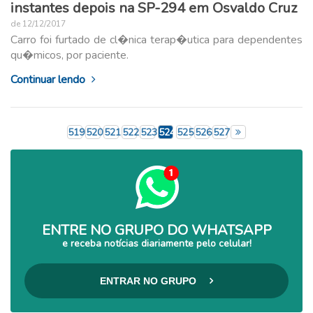
instantes depois na SP-294 em Osvaldo Cruz
de 12/12/2017
Carro foi furtado de cl�nica terap�utica para dependentes
qu�micos, por paciente.
Continuar lendo
519
520
521
522
523
524
525
526
527
ENTRE NO GRUPO DO WHATSAPP
e receba notícias diariamente pelo celular!
ENTRAR NO GRUPO