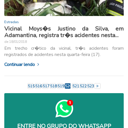
Estradas
Vicinal Moys�s Justino da Silva, em
Adamantina, registra tr�s acidentes nesta...
de 18/01/2018
Em trecho cr�tico da vicinal, tr�s acidentes foram
registrados de acidentes nesta quarta-feira (17).
Continuar lendo
515
516
517
518
519
520
521
522
523
ENTRE NO GRUPO DO WHATSAPP