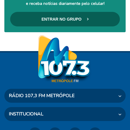
e receba notícias diariamente pelo celular!
ENTRAR NO GRUPO
RÁDIO 107,3 FM METRÓPOLE
Rua Dr. Taves, 460 - Osvaldo Cruz - SP
INSTITUCIONAL
CEP: 17700-000
Telefone: (18) 3528-2500
A Rádio
Agenda