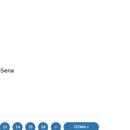
-Sena
13
14
15
16
ÚLTIMA