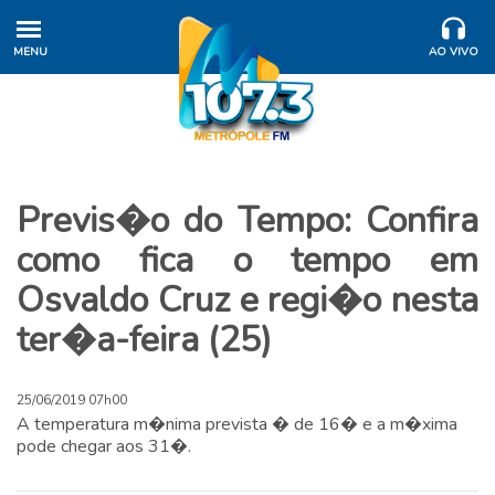
MENU
AO VIVO
Previs�o do Tempo: Confira
como fica o tempo em
Osvaldo Cruz e regi�o nesta
ter�a-feira (25)
25/06/2019 07h00
A temperatura m�nima prevista � de 16� e a m�xima
pode chegar aos 31�.