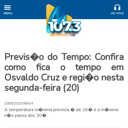
MENU
AO VIVO
Previs�o do Tempo: Confira
como fica o tempo em
Osvaldo Cruz e regi�o nesta
segunda-feira (20)
20/05/2019 06h54
A temperatura m�nima prevista � de 16� e a m�xima
n�o passa dos 30�.