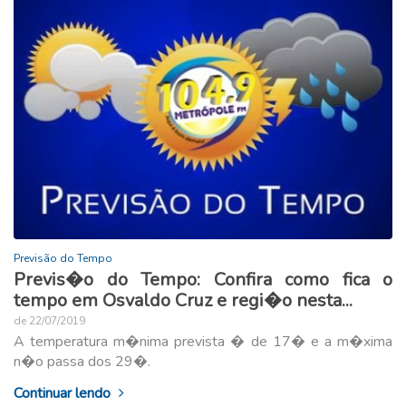
Previsão do Tempo
Previs�o do Tempo: Confira como fica o
tempo em Osvaldo Cruz e regi�o nesta...
de 22/07/2019
A temperatura m�nima prevista � de 17� e a m�xima
n�o passa dos 29�.
Continuar lendo