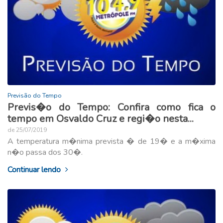
Previsão do Tempo
Previs�o do Tempo: Confira como fica o
tempo em Osvaldo Cruz e regi�o nesta...
de 25/07/2019
A temperatura m�nima prevista � de 19� e a m�xima
n�o passa dos 30�.
Continuar lendo