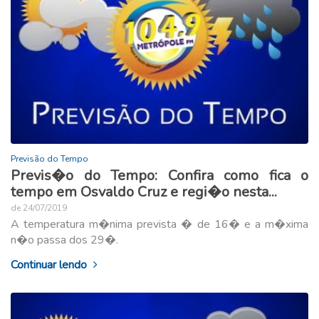
Previsão do Tempo
Previs�o do Tempo: Confira como fica o
tempo em Osvaldo Cruz e regi�o nesta...
de 24/07/2019
A temperatura m�nima prevista � de 16� e a m�xima
n�o passa dos 29�.
Continuar lendo