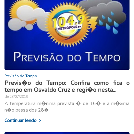
Previsão do Tempo
Previs�o do Tempo: Confira como fica o
tempo em Osvaldo Cruz e regi�o nesta...
de 23/07/2019
A temperatura m�nima prevista � de 16� e a m�xima
n�o passa dos 28�.
Continuar lendo