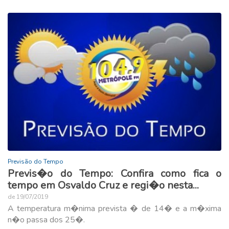
Previsão do Tempo
Previs�o do Tempo: Confira como fica o
tempo em Osvaldo Cruz e regi�o nesta...
de 19/07/2019
A temperatura m�nima prevista � de 14� e a m�xima
n�o passa dos 25�.