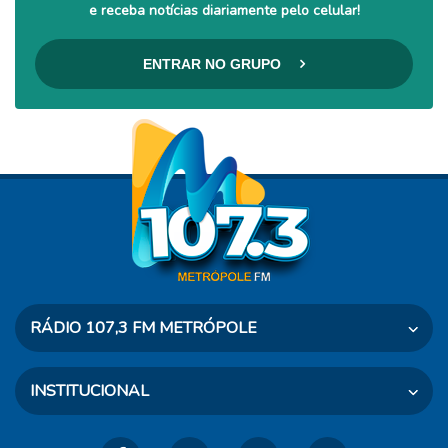
e receba notícias diariamente pelo celular!
ENTRAR NO GRUPO
RÁDIO 107,3 FM METRÓPOLE
Rua Dr. Taves, 460 - Osvaldo Cruz - SP
INSTITUCIONAL
CEP: 17700-000
Telefone: (18) 3528-2500
A Rádio
Agenda