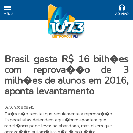
MENU
AO VIVO
Brasil gasta R$ 16 bilh�es
com reprova��o de 3
milh�es de alunos em 2016,
aponta levantamento
02/03/2018 08h41
Pa�s n�o tem lei que regulamenta a reprova��o.
Especialistas defendem equil�brio: apontam que
repet�ncia pode levar ao abandono, mas dizem que
aprova��o autom�tica n�o � solu��o.