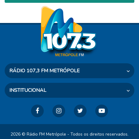
RÁDIO 107,3 FM METRÓPOLE
Rua Dr. Taves, 460 - Osvaldo Cruz - SP
INSTITUCIONAL
CEP: 17700-000
Telefone: (18) 3528-2500
A Rádio
Agenda
WhatsApp: (18) 3528-2500
Notícias
No ar ao Vivo
Galeria de Fotos
Fale Conosco
Vídeos
2026 © Rádio FM Metrópole - Todos os direitos reservados.