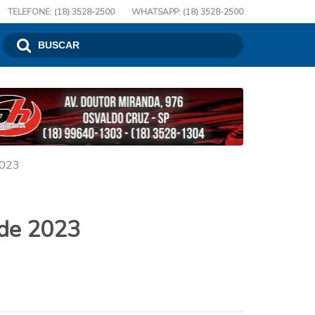
TELEFONE: (18) 3528-2500
WHATSAPP: (18) 3528-2500
2023
 de 2023