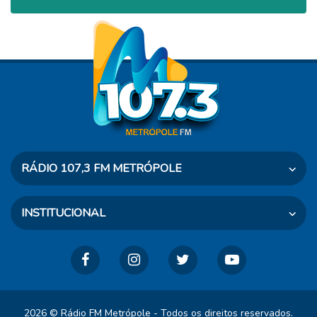
RÁDIO 107,3 FM METRÓPOLE
Rua Dr. Taves, 460 - Osvaldo Cruz - SP
INSTITUCIONAL
CEP: 17700-000
Telefone: (18) 3528-2500
A Rádio
Agenda
WhatsApp: (18) 3528-2500
Notícias
No ar ao Vivo
Galeria de Fotos
Fale Conosco
Vídeos
2026 © Rádio FM Metrópole - Todos os direitos reservados.